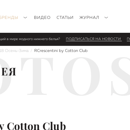
БРЕНДЫ
ВИДЕО
СТАТЬИ
ЖУРНАЛ
нций в мире модного нижнего белья?
ПОДПИСАТЬСЯ НА НОВОСТИ
П
OTO
18 Осень-Зима
RCrescentini by Cotton Club
РЕЯ
y Cotton Club