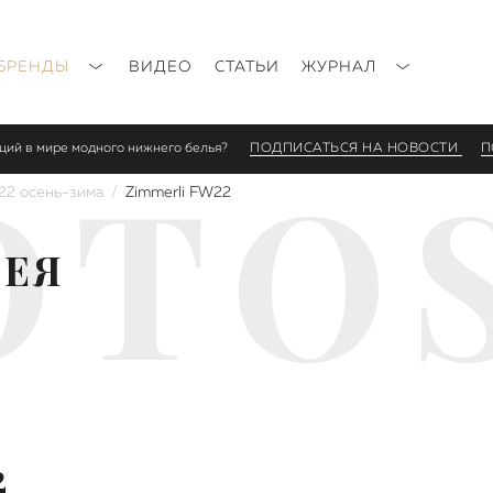
БРЕНДЫ
ВИДЕО
СТАТЬИ
ЖУРНАЛ
нций в мире модного нижнего белья?
ПОДПИСАТЬСЯ НА НОВОСТИ
П
OTO
22 осень-зима
Zimmerli FW22
РЕЯ
2