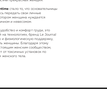
ысячи прекрасных женщин.
Intime
стало то, что основательницы
ись передать свои личные
 котором женщина нуждается
тичном и невесомом.
 удобство и комфорт груди, это
 на технологиях, бренд Le Journal
ю и физиологическую поддержку,
ть женщины. Благодаря этому
стоящим женским сообществом,
 от токсичных установок по
 женского тела.