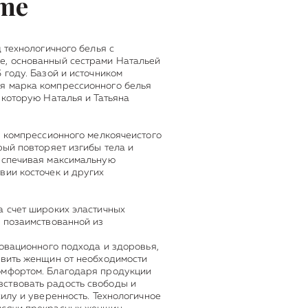
ime
 технологичного белья с
е, основанный сестрами Натальей
 году. Базой и источником
я марка компрессионного белья
 которую Наталья и Татьяна
 компрессионного мелкоячеистого
рый повторяет изгибы тела и
беспечивая максимальную
вии косточек и других
а счет широких эластичных
, позаимствованной из
овационного подхода и здоровья,
авить женщин от необходимости
омфортом. Благодаря продукции
ствовать радость свободы и
силу и уверенность. Технологичное