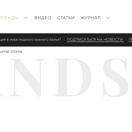
БРЕНДЫ
ВИДЕО
СТАТЬИ
ЖУРНАЛ
нций в мире модного нижнего белья?
ПОДПИСАТЬСЯ НА НОВОСТИ
П
AND
urnal intime