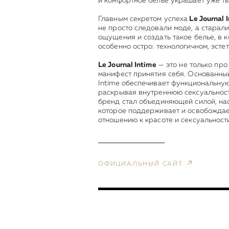
и комфортное белье украшает уже т
Главным секретом успеха
Le Journal 
не просто следовали моде, а старал
ощущения и создать такое белье, в
особенно остро: технологичном, эсте
Le Journal Intime
— это не только про
манифест принятия себя. Основанный
Intime обеспечивает функциональну
раскрывая внутреннюю сексуальнос
бренд стал объединяющей силой, на
которое поддерживает и освобождает
отношению к красоте и сексуальности
ОФИЦИАЛЬНЫЙ САЙТ