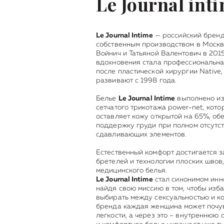
Le Journal int
Le Journal Intime
— российский бренд
собственным производством в Москв
Войнич и Татьяной Валентович в 2015
вдохновения стала профессиональна
после пластической хирургии Native,
развивают с 1998 года.
Белье
Le Journal Intime
выполнено из
сетчатого трикотажа power-net, кото
оставляет кожу открытой на 65%, о
поддержку груди при полном отсутст
сдавливающих элементов.
Естественный комфорт достигается з
бретелей и технологии плоских швов
медицинского белья.
Le Journal Intime
стал синонимом инн
найдя свою миссию в том, чтобы изб
выбирать между сексуальностью и к
бренда каждая женщина может почув
легкости, а через это – внутреннюю 