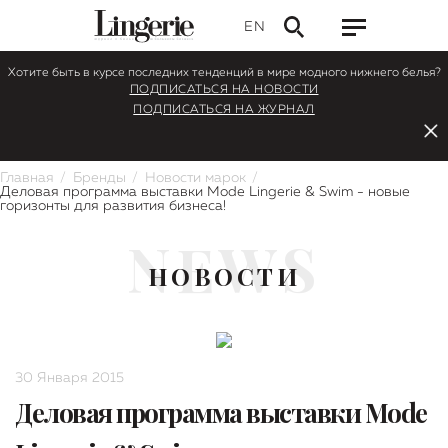
EN
Хотите быть в курсе последних тенденций в мире модного нижнего белья?
ПОДПИСАТЬСЯ НА НОВОСТИ
ПОДПИСАТЬСЯ НА ЖУРНАЛ
Главная
Бренды
Новости марок
Деловая программа выставки Mode Lingerie & Swim - новые
горизонты для развития бизнеса!
NEWS
НОВОСТИ
30 Января 2015
Деловая программа выставки Mode