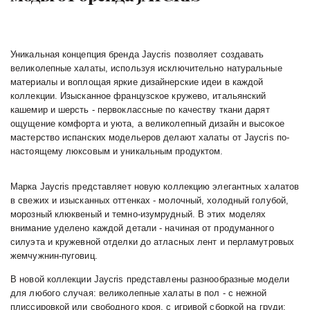
Уникальная концепция бренда Jaycris позволяет создавать 
великолепные халаты, используя исключительно натуральные 
материалы и воплощая яркие дизайнерские идеи в каждой 
коллекции. Изысканное французское кружево, итальянский 
кашемир и шерсть - первоклассные по качеству ткани дарят 
ощущение комфорта и уюта, а великолепный дизайн и высокое 
мастерство испанских модельеров делают халаты от Jaycris по-
настоящему люксовым и уникальным продуктом.
Марка Jaycris представляет новую коллекцию элегантных халатов 
в свежих и изысканных оттенках - молочный, холодный голубой, 
морозный клюквеный и темно-изумрудный. В этих моделях 
внимание уделено каждой детали - начиная от продуманного 
силуэта и кружевной отделки до атласных лент и перламутровых 
жемчужнин-пуговиц.
В новой коллекции Jaycris представлены разнообразные модели 
для любого случая: великолепные халаты в пол - с нежной 
плиссировкой или свободного кроя, с игривой сборкой на груди; 