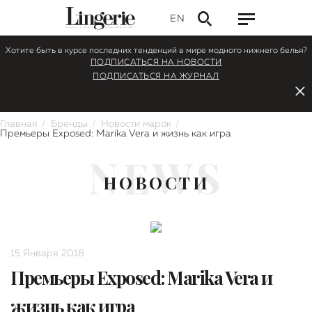
EN
Хотите быть в курсе последних тенденций в мире модного нижнего белья?
ПОДПИСАТЬСЯ НА НОВОСТИ
ПОДПИСАТЬСЯ НА ЖУРНАЛ
Главная
Бренды
Новости марок
Премьеры Exposed: Marika Vera и жизнь как игра
NEWS
НОВОСТИ
15 Января 2018
Премьеры Exposed: Marika Vera и
жизнь как игра