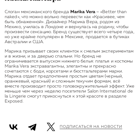
–
Слоган мексиканского бренда
Marika Vera
«Better than
naked», что можно вольно перевести как «Красивее, чем
быть обнаженной». Дизайнер Марика Вера, родом из
Мехико, училась в Лондоне и вернулась на родину, чтобы
произвести сенсацию. Бренд существует всего четыре года,
но уже крайне популярен в Мексике, продается в бутиках
Австралии и США.
Марика призывает своих клиенток к смелым экспериментам
и в жизни, и за дверью спальни. Но бренд не
ограничивается выпуском нижнего белья: платья и костюмы
Marika Vera экстравагантны, элегантны и прекрасно
сочетаются с боди, корсетами и бюстгальтерами марки.
Марика отдает предпочтение простым цветам (черный,
оранжевый, красный) и сложным текучим формам, всё
вместе производит просто головокружительный эффект. Уже
меньше чем через неделю посетители Salon International de
la Lingerie смогут прикоснуться к этой красоте в разделе
Exposed.
ПОДПИСАТЬСЯ НА НОВОСТИ