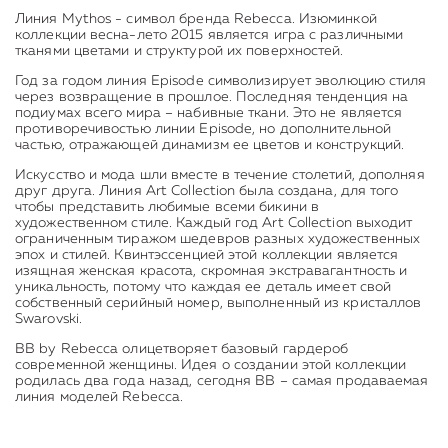
Линия Mythos - символ бренда Rebecca. Изюминкой
коллекции весна-лето 2015 является игра с различными
тканями цветами и структурой их поверхностей.
Год за годом линия Episode символизирует эволюцию стиля
через возвращение в прошлое. Последняя тенденция на
подиумах всего мира – набивные ткани. Это не является
противоречивостью линии Episode, но дополнительной
частью, отражающей динамизм ее цветов и конструкций.
Искусство и мода шли вместе в течение столетий, дополняя
друг друга. Линия Art Collection была создана, для того
чтобы представить любимые всеми бикини в
художественном стиле. Каждый год Art Collection выходит
ограниченным тиражом шедевров разных художественных
эпох и стилей. Квинтэссенцией этой коллекции является
изящная женская красота, скромная экстравагантность и
уникальность, потому что каждая ее деталь имеет свой
собственный серийный номер, выполненный из кристаллов
Swarovski.
BB by Rebecca олицетворяет базовый гардероб
современной женщины. Идея о создании этой коллекции
родилась два года назад, сегодня BB – самая продаваемая
линия моделей Rebecca.