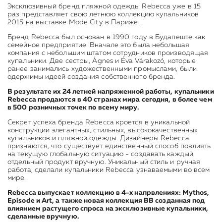
Эксклюзивный бренд пляжной одежды Rebecca уже в 15
раз представляет свою летнюю коллекцию купальников
2015 на выставке Mode City в Париже.
Бренд Rebecca был основан в 1990 году в Будапеште как
семейное предприятие. Вначале это была небольшая
компания с небольшим штатом сотрудников производящая
купальники. Две сестры, Ágnes и Éva Várakozó, которые
ранее занимались художественными промыслами, были
одержимы идеей создания собственного бренда.
В результате их 24 летней напряженной работы, купальники
Rebecca продаются в 40 странах мира сегодня, в более чем
в 500 розничных точек по всему миру.
Секрет успеха бренда Rebecca кроется в уникальной
конструкции элегантных, стильных, высококачественных
купальников и пляжной одежды. Дизайнеры Rebecca
признаются, что существует единственный способ повлиять
на текущую глобальную ситуацию - создавать каждый
отдельный продукт вручную. Уникальный стиль и ручная
работа, сделали купальники Rebecca узнаваемыми во всем
мире.
Rebecca выпускает коллекцию в 4-х напрвлениях: Mythos,
Episode и Art, а также новая коллекция BB созданная под
влиянием растущего спроса на эксклюзивные купальники,
сделанные вручную.