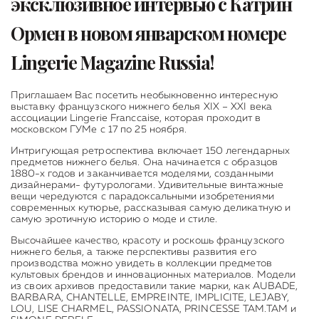
эксклюзивное интервью с Катрин
Ормeн в новом январском номере
Lingerie Magazine Russia!
Приглашаем Вас посетить необыкновенно интересную
выставку французского нижнего белья XIX – XXI векa
ассоциации Lingerie Franccaise, которая проходит в
московском ГУМе с 17 по 25 ноября.
Интригующая ретроспектива включает 150 легендарных
предметов нижнего белья. Она начинается с образцов
1880-х годов и заканчивается моделями, созданными
дизайнерами- футурологами. Удивительные винтажные
вещи чередуются с парадоксальными изобретениями
современных кутюрье, рассказывая самую деликатную и
самую эротичную историю о моде и стиле.
Высочайшее качество, красоту и роскошь французского
нижнего белья, а также перспективы развития его
производства можно увидеть в коллекции предметов
культовых брендов и инновационных материалов. Модели
из своих архивов предоставили такие марки, как AUBADE,
BARBARA, CHANTELLE, EMPREINTE, IMPLICITE, LEJABY,
LOU, LISE CHARMEL, PASSIONATA, PRINCESSE TAM.TAM и