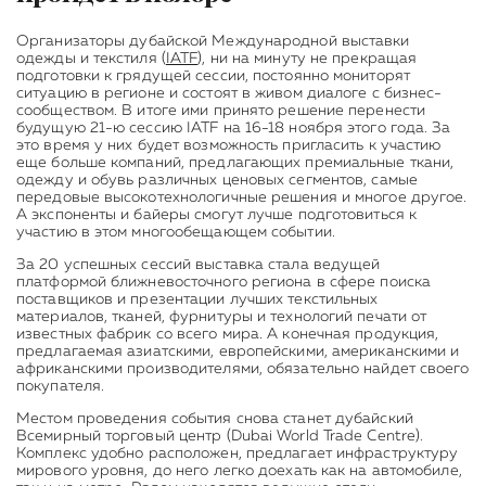
Организаторы
дубайской Международной выставки
одежды и текстиля (
IATF
),
ни на минуту не прекращая
подготовки к грядущей сессии, постоянно мониторят
ситуацию в регионе и состоят в живом диалоге с бизнес-
сообществом. В итоге ими принято решение перенести
будущую 21-ю сессию IATF на 16-18 ноября этого года. За
это время у них будет возможность пригласить к участию
еще больше компаний, предлагающих премиальные ткани,
одежду и обувь различных ценовых сегментов, самые
передовые высокотехнологичные решения и многое другое.
А экспоненты и байеры смогут лучше подготовиться к
участию в этом многообещающем событии.
За 20 успешных сессий выставка стала ведущей
платформой ближневосточного региона в сфере поиска
поставщиков и презентации лучших текстильных
материалов, тканей, фурнитуры и технологий печати от
известных фабрик со всего мира. А конечная продукция,
предлагаемая азиатскими, европейскими, американскими и
африканскими производителями, обязательно найдет своего
покупателя.
Местом проведения события снова станет дубайский
Всемирный торговый центр (Dubai World Trade Centre).
Комплекс удобно расположен, предлагает инфраструктуру
мирового уровня, до него легко доехать как на автомобиле,