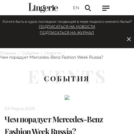
EN
Хотите быть в курсе последних тенденций в мире модного нижнего белья?
ПОДПИСАТЬСЯ НА НОВОСТИ
ПОДПИСАТЬСЯ НА ЖУРНАЛ
Главная
События
Новости
Чем порадует Mercedes-Benz Fashion Week Russia?
EVENTS
СОБЫТИЯ
23 Марта 2019
Чем порадует Mercedes-Benz
Fashion Week Russia?