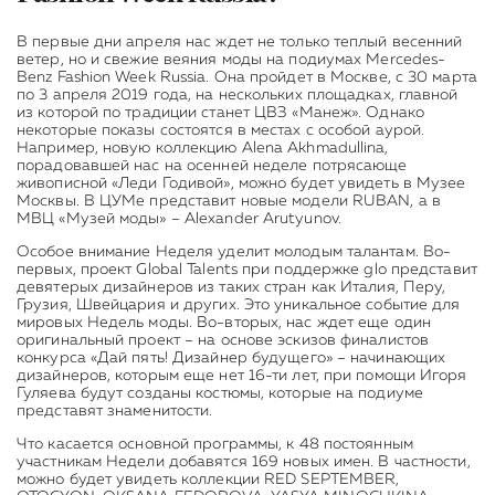
В первые дни апреля нас ждет не только теплый весенний
ветер, но и свежие веяния моды на подиумах Mercedes-
Benz Fashion Week Russia. Она пройдет в Москве, с 30 марта
по 3 апреля 2019 года, на нескольких площадках, главной
из которой по традиции станет ЦВЗ «Манеж». Однако
некоторые показы состоятся в местах с особой аурой.
Например, новую коллекцию Alena Akhmadullina,
порадовавшей нас на осенней неделе потрясающе
живописной «Леди Годивой», можно будет увидеть в Музее
Москвы. В ЦУМе представит новые модели RUBAN, а в
МВЦ «Музей моды» – Alexander Arutyunov.
Особое внимание Неделя уделит молодым талантам. Во-
первых, проект Global Talents при поддержке glo представит
девятерых дизайнеров из таких стран как Италия, Перу,
Грузия, Швейцария и других. Это уникальное событие для
мировых Недель моды. Во-вторых, нас ждет еще один
оригинальный проект – на основе эскизов финалистов
конкурса «Дай пять! Дизайнер будущего» – начинающих
дизайнеров, которым еще нет 16-ти лет, при помощи Игоря
Гуляева будут созданы костюмы, которые на подиуме
представят знаменитости.
Что касается основной программы, к 48 постоянным
участникам Недели добавятся 169 новых имен. В частности,
можно будет увидеть коллекции RED SEPTEMBER,