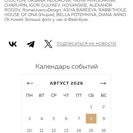
OTOCYON, OKSANA FEDOROVA, YASYA MINOCHKINA,
CHAPURIN, IGOR GULYAEV, HOVANSKIE, ALЕXANDR
ROGOV, RomaUvarovDesign, ASIYA BAREEVA, RАВBITHOLE,
HOUSE OF DNA (Индия), BELLA POTEMKINA, DIANA ARNO
(Эстония). Больше фото у нас в Фейсбуке.
ПОДПИСАТЬСЯ НА НОВОСТИ
Календарь событий
АВГУСТ
2026
ПН
ВТ
СР
ЧТ
ПТ
СБ
ВС
1
2
3
4
5
6
7
8
9
10
11
12
13
14
15
16