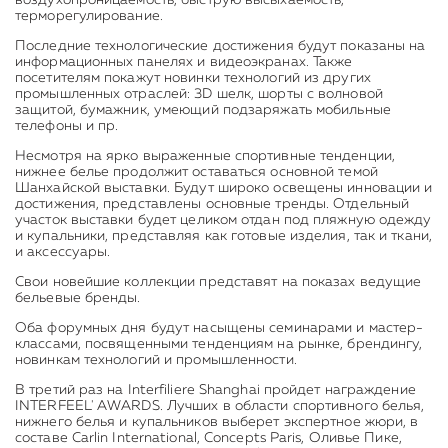
воздухопроницаемость, быструю высыхаемость,
терморегулирование.
Последние технологические достижения будут показаны на
информационных панелях и видеоэкранах. Также
посетителям покажут новинки технологий из других
промышленных отраслей: 3D шелк, шорты с волновой
защитой, бумажник, умеющий подзаряжать мобильные
телефоны и пр.
Несмотря на ярко выраженные спортивные тенденции,
нижнее белье продолжит оставаться основной темой
Шанхайской выставки. Будут широко освещены инновации и
достижения, представлены основные тренды. Отдельный
участок выставки будет целиком отдан под пляжную одежду
и купальники, представляя как готовые изделия, так и ткани,
и аксессуары.
Свои новейшие коллекции представят на показах ведущие
бельевые бренды.
Оба форумных дня будут насыщены семинарами и мастер-
классами, посвященными тенденциям на рынке, брендингу,
новинкам технологий и промышленности.
В третий раз на Interfiliere Shanghai пройдет награждение
INTERFEEL' AWARDS. Лучших в области спортивного белья,
нижнего белья и купальников выберет экспертное жюри, в
составе Carlin International, Concepts Paris, Оливье Пике,