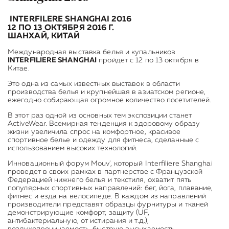
INTERFILERE SHANGHAI 2016
12 ПО 13 ОКТЯБРЯ 2016 Г.
ШАНХАЙ, КИТАЙ
Международная выставка белья и купальников
INTERFILIERE SHANGHAI
пройдет с 12 по 13 октября в
Китае.
Это одна из самых известных выставок в области
производства белья и крупнейшая в азиатском регионе,
ежегодно собирающая огромное количество посетителей.
В этот раз одной из основных тем экспозиции станет
ActiveWear. Всемирная тенденция к здоровому образу
жизни увеличила спрос на комфортное, красивое
спортивное белье и одежду для фитнеса, сделанные с
использованием высоких технологий.
Инновационный форум Mouv', который Interfiliere Shanghai
проведет в своих рамках в партнерстве с Французской
Федерацией нижнего белья и текстиля, охватит пять
популярных спортивных направлений: бег, йога, плавание,
фитнес и езда на велосипеде. В каждом из направлений
производители представят образцы фурнитуры и тканей
демонстрирующие комфорт, защиту (UF,
антибактериальную, от истирания и т.д.),