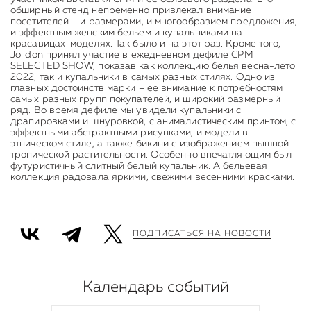
обширный стенд непременно привлекал внимание
посетителей – и размерами, и многообразием предложения,
и эффектным женским бельем и купальниками на
красавицах-моделях. Так было и на этот раз. Кроме того,
Jolidon принял участие в ежедневном дефиле CPM
SELECTED SHOW, показав как коллекцию белья весна-лето
2022, так и купальники в самых разных стилях. Одно из
главных достоинств марки – ее внимание к потребностям
самых разных групп покупателей, и широкий размерный
ряд. Во время дефиле мы увидели купальники с
драпировками и шнуровкой, с анималистическим принтом, с
эффектными абстрактными рисунками, и модели в
этническом стиле, а также бикини с изображением пышной
тропической растительности. Особенно впечатляющим был
футуристичный слитный белый купальник. А бельевая
коллекция радовала яркими, свежими весенними красками.
ПОДПИСАТЬСЯ НА НОВОСТИ
Календарь событий