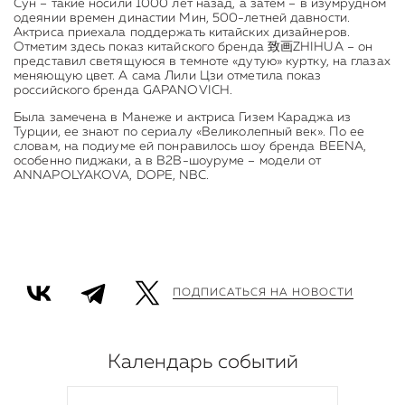
Сун – такие носили 1000 лет назад, а затем – в изумрудном
одеянии времен династии Мин, 500-летней давности.
Актриса приехала поддержать китайских дизайнеров.
Отметим здесь показ китайского бренда 致画ZHIHUA – он
представил светящуюся в темноте «дутую» куртку, на глазах
меняющую цвет. А сама Лили Цзи отметила показ
российского бренда GAPANOVICH.
Была замечена в Манеже и актриса Гизем Караджа из
Турции, ее знают по сериалу «Великолепный век». По ее
словам, на подиуме ей понравилось шоу бренда BEENA,
особенно пиджаки, а в B2B-шоуруме – модели от
ANNAPOLYAKOVA, DOPE, NBC.
ПОДПИСАТЬСЯ НА НОВОСТИ
Календарь событий