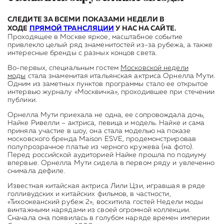
СЛЕДИТЕ ЗА ВСЕМИ ПОКАЗАМИ НЕДЕЛИ В
ХОДЕ
ПРЯМОЙ ТРАНСЛЯЦИИ
У НАС НА САЙТЕ.
Проходящее в Москве яркое, масштабное событие
привлекло целый ряд знаменитостей из-за рубежа, а также
интересные бренды с разных концов света.
Во-первых, специальным гостем
Московской недели
моды
стала знаменитая итальянская актриса Орнелла Мути.
Одним из заметных пунктов программы стало ее открытое
интервью журналу «Москвичка», проходившее при стечении
публики.
Орнелла Мути приехала не одна, ее сопровождала дочь,
Найке Ривелли – актриса, певица и модель. Найке и сама
приняла участие в шоу, она стала моделью на показе
московского бренда Maison ESVE, продемонстрировав
полупрозрачное платье из черного кружева (на фото).
Перед российской аудиторией Найке прошла по подиуму
впервые. Орнелла Мути сидела в первом ряду и увлеченно
снимала дефиле.
Известная китайская актриса Лили Цзи, игравшая в ряде
голливудских и китайских фильмов, в частности,
«Тихоокеанский рубеж 2», восхитила гостей Недели моды
винтажными нарядами из своей огромной коллекции.
Сначала она появилась в голубом наряде времен империи