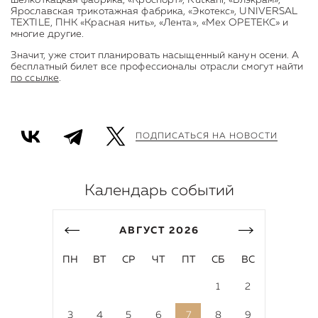
шелкоткацкая фабрика, «Кроспорт», Rutkani, «Блэкрам»,
Ярославская трикотажная фабрика, «Экотекс», UNIVERSAL
TEXTILE, ПНК «Красная нить», «Лента», «Мех ОРЕТЕКС» и
многие другие.
Значит, уже стоит планировать насыщенный канун осени. А
бесплатный билет все профессионалы отрасли смогут найти
по ссылке
.
ПОДПИСАТЬСЯ НА НОВОСТИ
Календарь событий
АВГУСТ
2026
ПН
ВТ
СР
ЧТ
ПТ
СБ
ВС
1
2
3
4
5
6
7
8
9