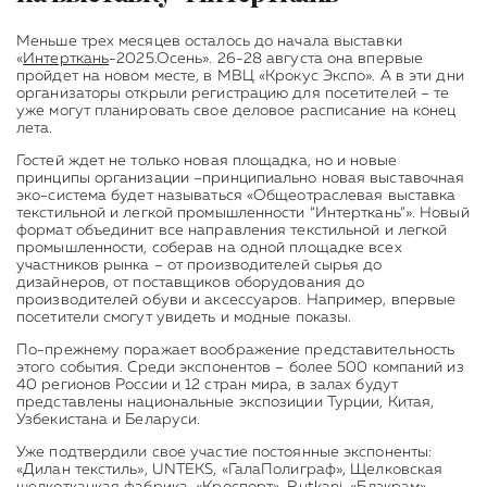
Меньше трех месяцев осталось до начала выставки
«
Интерткань
-2025.Осень». 26-28 августа она впервые
пройдет на новом месте, в МВЦ «Крокус Экспо». А в эти дни
организаторы открыли регистрацию для посетителей – те
уже могут планировать свое деловое расписание на конец
лета.
Гостей ждет не только новая площадка, но и новые
принципы организации –принципиально новая выставочная
эко-система будет называться «Общеотраслевая выставка
текстильной и легкой промышленности “Интерткань”». Новый
формат объединит все направления текстильной и легкой
промышленности, соберав на одной площадке всех
участников рынка – от производителей сырья до
дизайнеров, от поставщиков оборудования до
производителей обуви и аксессуаров. Например, впервые
посетители смогут увидеть и модные показы.
По-прежнему поражает воображение представительность
этого события. Среди экспонентов – более 500 компаний из
40 регионов России и 12 стран мира, в залах будут
представлены национальные экспозиции Турции, Китая,
Узбекистана и Беларуси.
Уже подтвердили свое участие постоянные экспоненты:
«Дилан текстиль», UNTEKS, «ГалаПолиграф», Щелковская