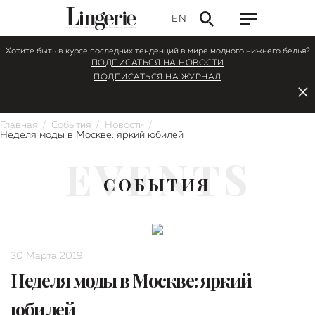
EN
Хотите быть в курсе последних тенденций в мире модного нижнего белья?
ПОДПИСАТЬСЯ НА НОВОСТИ
ПОДПИСАТЬСЯ НА ЖУРНАЛ
Главная
События
Новости
Неделя моды в Москве: яркий юбилей
EVENTS
СОБЫТИЯ
30 Марта 2019
Неделя моды в Москве: яркий
юбилей