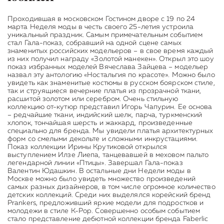
Проходившая в московском Гостином дворе с 19 по 24
марта Неделя моды в честь своего 25-летия устроила
уникальный праздник. Самым примечательным событием
стал Гала-показ, собравший на одной сцене самых
знаменитых российских модельеров – в свое время каждый
из них получил награду «Золотой манекен». Открыл это шоу
показ избранных моделей Вячеслава Зайцева – модельер
назвал эту антологию «Ностальгия по красоте». Можно было
увидеть как знаменитые костюмы в русском боярском стиле,
так и струящиеся вечерние платья из прозрачной ткани,
расшитой золотом или серебром. Очень стильную
коллекцию от-кутюр представил Игорь Чапурин. Ее основа
– редчайшие ткани, индийский шелк, парча, туркменский
хлопок, тончайшая шерсть и жаккард, произведенные
специально для бренда. Мы увидели платья архитектурных
форм со смелыми декольте и сложными инкрустациями.
Показ коллекции Ирины Крутиковой открылся
выступлением Илзе Лиепа, танцевавшей в меховом пальто
легендарной линии «Птицы». Завершал Гала-показ
Валентин Юдашкин. В остальные дни Недели моды в
Москве можно было увидеть множество произведений
самых разных дизайнеров, в том числе огромное количество
детских коллекций. Среди них выделялся корейский бренд
Prankers, предложивший яркие модели для подростков и
молодежи в стиле K-Pop. Совершенно особым событием
стало представление дебютной коллекции бренда Faberlic