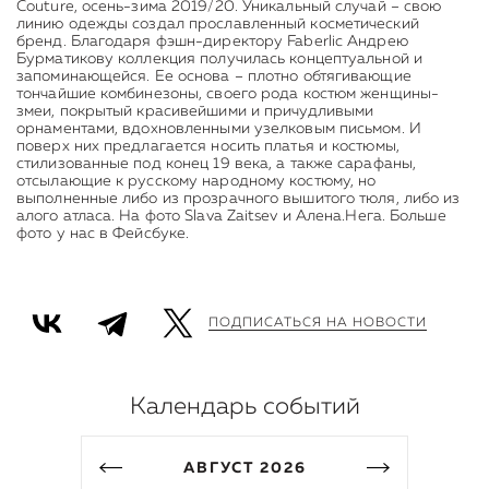
Couture, осень-зима 2019/20. Уникальный случай – свою
линию одежды создал прославленный косметический
бренд. Благодаря фэшн-директору Faberlic Андрею
Бурматикову коллекция получилась концептуальной и
запоминающейся. Ее основа – плотно обтягивающие
тончайшие комбинезоны, своего рода костюм женщины-
змеи, покрытый красивейшими и причудливыми
орнаментами, вдохновленными узелковым письмом. И
поверх них предлагается носить платья и костюмы,
стилизованные под конец 19 века, а также сарафаны,
отсылающие к русскому народному костюму, но
выполненные либо из прозрачного вышитого тюля, либо из
алого атласа. На фото
Slava Zaitsev и Алена.Нега. Больше
фото у нас в Фейсбуке.
ПОДПИСАТЬСЯ НА НОВОСТИ
Календарь событий
АВГУСТ
2026