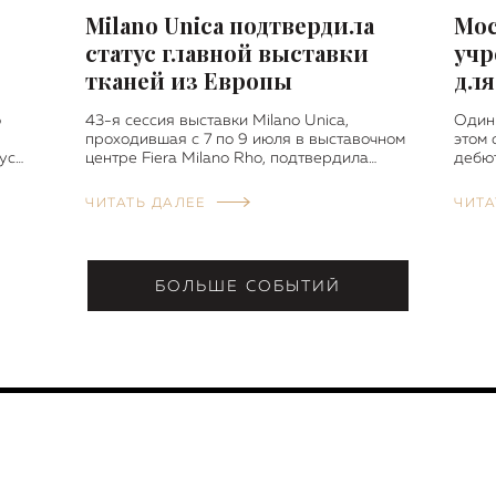
Milano Unica подтвердила
Мос
статус главной выставки
учр
тканей из Европы
для
о
43-я сессия выставки Milano Unica,
Один
проходившая с 7 по 9 июля в выставочном
этом 
ус…
центре Fiera Milano Rho, подтвердила…
дебю
ЧИТАТЬ ДАЛЕЕ
ЧИТА
БОЛЬШЕ СОБЫТИЙ