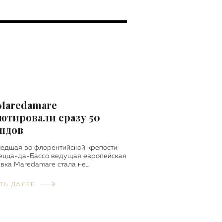
Maredamare
ютировали сразу 50
ндов
едшая во флорентийской крепости
ецца-да-Бассо ведущая европейская
вка Maredamare стала не…
ТЬ ДАЛЕЕ