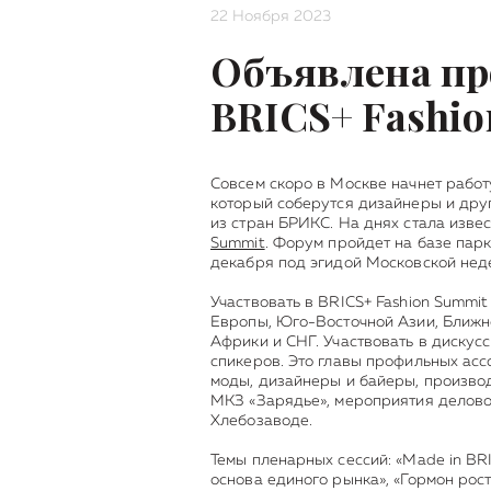
22 Ноября 2023
Объявлена п
BRICS+ Fashi
Совсем скоро в Москве начнет работ
который соберутся дизайнеры и др
из стран БРИКС. На днях стала изв
Summit
. Форум пройдет на базе парк
декабря под эгидой Московской нед
Участвовать в BRICS+ Fashion Summit
Европы, Юго-Восточной Азии, Ближне
Африки и СНГ. Участвовать в дискус
спикеров. Это главы профильных асс
моды, дизайнеры и байеры, произво
МКЗ «Зарядье», мероприятия делово
Хлебозаводе.
Темы пленарных сессий: «Made in BR
основа единого рынка», «Гормон рос