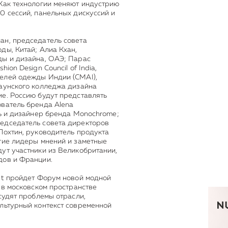
 Как технологии меняют индустрию
0 сессий, панельных дискуссий и
ан, председатель cовета
ды, Китай; Алиа Кхан,
ды и дизайна, ОАЭ; Парас
ion Design Council of India,
елей одежды Индии (CMAI),
таунского колледжа дизайна
е. Россию будут представлять
ователь бренда Alena
ль и дизайнер бренда Monochrome;
едседатель совета директоров
Лохтин, руководитель продукта
гие лидеры мнений и заметные
ут участники из Великобритании,
дов и Франции.
it пройдет Форум новой модной
 в московском пространстве
судят проблемы отрасли,
ультурный контекст современной