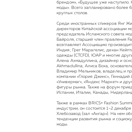
брендом», «Будущее уже наступило.
моды». Всего запланировано более 6
круглых столов.
Среди иностранных спикеров Янг Жи
директоров Китайской ассоциации мо
председатель Исламского совета мо
Байроля, старший член правления Fash
возглавляет Ассоциацию производит
Индия; Грег Марагелис, декан Кейп
одежды (CTCFD), ЮАР и многие други
Алена Ахмадуллина, дизайнер и осн
Akhmadullina; Алиса Боха, основате
Владимир Мельников, владелец и пр
компании «Глория Джинс», Геннадий 
«Универмаг», «Яндекс Маркет» и дру
фигуры рынка. Также на форум приед
Испании, Италии, Канады, Нидерлан
Также в рамках BRICS+ Fashion Summ
индустрии, он состоится 1–2 декабря
Хлебозавод (зал «Ангар»). На нем об
тенденции развития рынка и социок
моды.