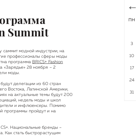
рограмма
ПН
on Summit
3
у саммит модной индустрии, на
10
угие профессионалы сферы моды
естна программа
BRICS+ Fashion
а «Зарядье» 28 ноября – 2
17
ели моды.
24
 будут делегации из 60 стран
го Востока, Латинской Америки,
31
сиях на актуальные темы будут 200
оциаций, недель моды и школ
дители и инфлюенсеры. Помимо
й программы пройдут и на
ICS+. Национальные бренды –
та. Как стать быстрорастущим