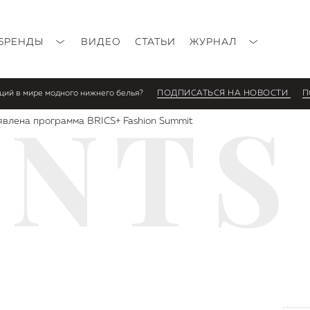
БРЕНДЫ
ВИДЕО
СТАТЬИ
ЖУРНАЛ
нций в мире модного нижнего белья?
ПОДПИСАТЬСЯ НА НОВОСТИ
П
ENTS
влена программа BRICS+ Fashion Summit