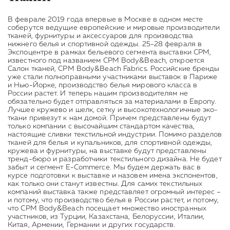
В феврале 2019 года впервые в Москве в одном месте
соберутся ведущие европейские и мировые производители
тканей, фурнитуры и аксессуаров для производства
нижнего белья и спортивной одежды. 25-28 февраля в
Экспоцентре в рамках бельевого сегмента выставки CPM,
известного под названием CPM Body&Beach, откроется
Салон тканей, CPM Body&Beach Fabrics. Российские бренды
уже стали полноправными участниками выставок в Париже
и Нью-Йорке, производство белья мирового класса в
России растет. И теперь нашим производителям не
обязательно будет отправляться за материалами в Европу.
Лучшее кружево и шелк, сетку и высокотехнологичные эко-
ткани привезут к нам домой. Причем представлены будут
только компании с высочайшим стандартом качества,
настоящие сливки текстильной индустрии. Помимо разделов
тканей для белья и купальников, для спортивной одежды,
кружева и фурнитуры, на выставке будут представлены
тренд-бюро и разработчики текстильного дизайна. Не будет
забыт и сегмент E-Commerce. Мы будем держать вас в
курсе подготовки к выставке и назовем имена экспонентов,
как только они станут известны. Для самих текстильных
компаний выставка также представляет огромный интерес –
и потому, что производство белья в России растет, и потому,
что CPM Body&Beach посещает множество иностранных
участников, из Турции, Казахстана, Белоруссии, Италии,
Китая, Армении, Германии и других государств.