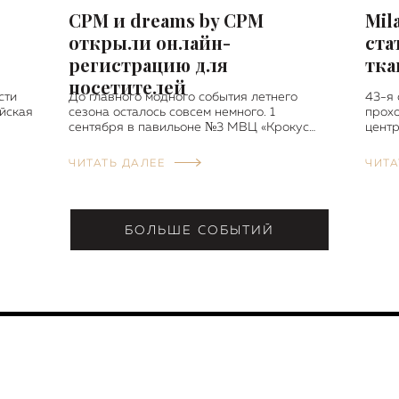
CPM и dreams by CPM
Mil
открыли онлайн-
ста
регистрацию для
тка
посетителей
сти
До главного модного события летнего
43-я 
йская
сезона осталось совсем немного. 1
прохо
сентября в павильоне №3 МВЦ «Крокус…
центр
ЧИТАТЬ ДАЛЕЕ
ЧИТА
БОЛЬШЕ СОБЫТИЙ