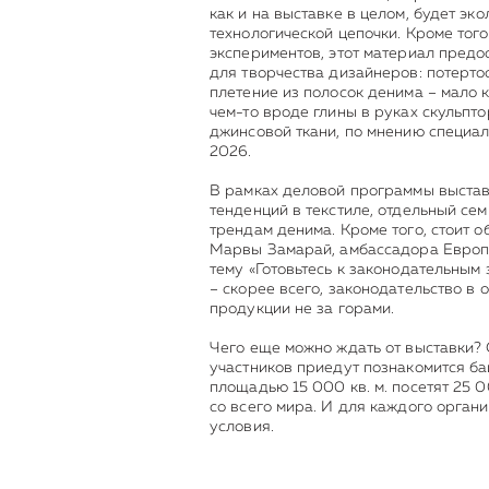
как и на выставке в целом, будет эк
технологической цепочки. Кроме того
экспериментов, этот материал пред
для творчества дизайнеров: потертос
плетение из полосок денима – мало к
чем-то вроде глины в руках скульпто
джинсовой ткани, по мнению специал
2026.
В рамках деловой программы выстав
тенденций в текстиле, отдельный се
трендам денима. Кроме того, стоит 
Марвы Замарай, амбассадора Европе
тему «Готовьтесь к законодательным
– скорее всего, законодательство в 
продукции не за горами.
Чего еще можно ждать от выставки?
участников приедут познакомится ба
площадью 15 000 кв. м. посетят 25 
со всего мира. И для каждого орга
условия.