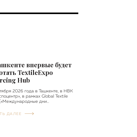
ашкенте впервые будет
отать TextileExpo
rcing Hub
тября 2026 года в Ташкенте, в НВК
споцентр», в рамках Global Textile
 («Международные дни…
ТЬ ДАЛЕЕ