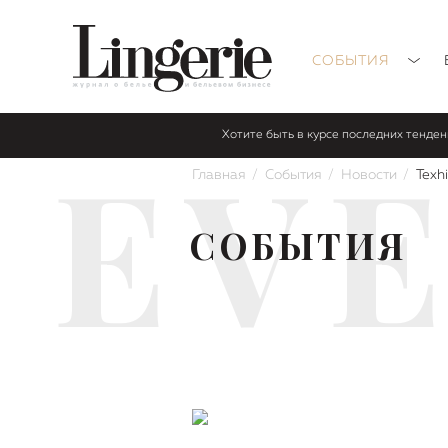
СОБЫТИЯ
Хотите быть в курсе последних тенде
EV
Главная
События
Новости
Texh
СОБЫТИЯ