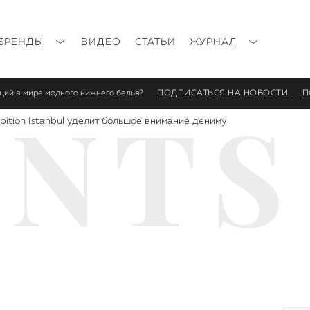
БРЕНДЫ
ВИДЕО
СТАТЬИ
ЖУРНАЛ
нций в мире модного нижнего белья?
ПОДПИСАТЬСЯ НА НОВОСТИ
П
ENTS
ibition Istanbul уделит большое внимание дениму