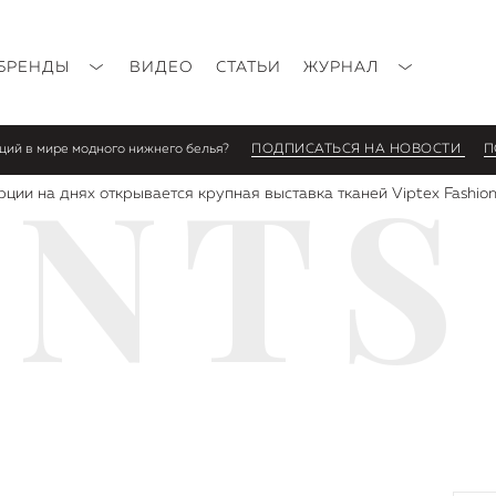
БРЕНДЫ
ВИДЕО
СТАТЬИ
ЖУРНАЛ
нций в мире модного нижнего белья?
ПОДПИСАТЬСЯ НА НОВОСТИ
П
ENTS
рции на днях открывается крупная выставка тканей Viptex Fashio