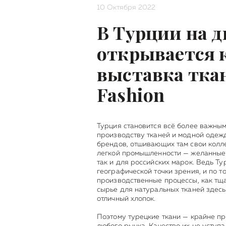
10 Октября 2022
В Турции на д
открывается 
выставка ткан
Fashion
Турция становится всё более важны
производству тканей и модной одежд
брендов, отшивающих там свои колл
легкой промышленности — желанные 
так и для российских марок. Ведь Ту
географической точки зрения, и по т
производственные процессы, как тща
сырье для натуральных тканей здесь 
отличный хлопок.
Поэтому турецкие ткани — крайне п
любого рынка. Качество их не уступ