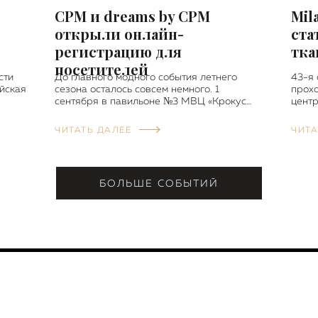
CPM и dreams by CPM
Mil
открыли онлайн-
ста
регистрацию для
тка
посетителей
сти
До главного модного события летнего
43-я 
йская
сезона осталось совсем немного. 1
прохо
сентября в павильоне №3 МВЦ «Крокус…
центр
ЧИТАТЬ ДАЛЕЕ
ЧИТА
БОЛЬШЕ СОБЫТИЙ