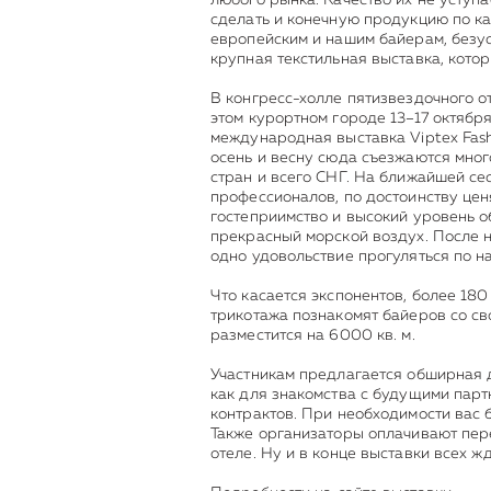
сделать и конечную продукцию по ка
европейским и нашим байерам, безус
крупная текстильная выставка, кото
В конгресс-холле пятизвездочного от
этом курортном городе 13–17 октября
международная выставка Viptex Fash
осень и весну сюда съезжаются мног
стран и всего СНГ. На ближайшей се
профессионалов, по достоинству цен
гостеприимство и высокий уровень о
прекрасный морской воздух. После н
одно удовольствие прогуляться по н
Что касается экспонентов, более 180
трикотажа познакомят байеров со св
разместится на 6000 кв. м.
Участникам предлагается обширная 
как для знакомства с будущими парт
контрактов. При необходимости вас 
Также организаторы оплачивают пер
отеле. Ну и в конце выставки всех ж