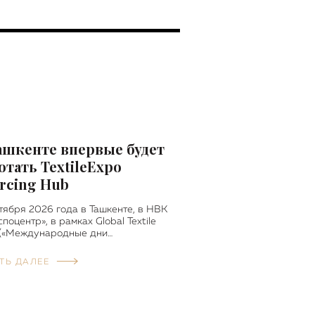
ашкенте впервые будет
отать TextileExpo
rcing Hub
тября 2026 года в Ташкенте, в НВК
споцентр», в рамках Global Textile
 («Международные дни…
ТЬ ДАЛЕЕ