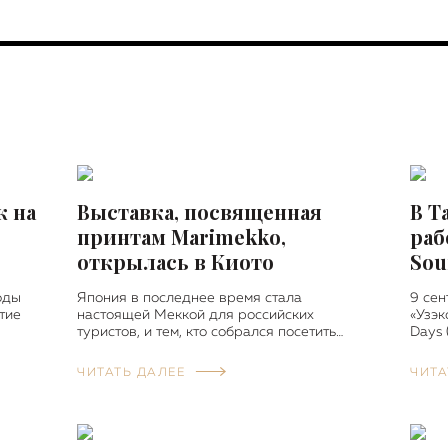
к на
Выставка, посвященная
В Т
принтам Marimekko,
раб
открылась в Киото
Sou
оды
Япония в последнее время стала
9 сен
тие
настоящей Меккой для российских
«Узэк
туристов, и тем, кто собрался посетить…
Days
ЧИТАТЬ ДАЛЕЕ
ЧИТА