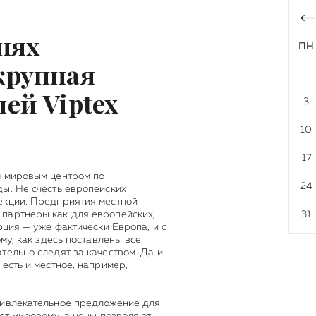
нях
ПН
крупная
ей Viptex
3
10
17
м мировым центром по
24
ы. Не счесть европейских
екции. Предприятия местной
партнеры как для европейских,
31
рция — уже фактически Европа, и с
ому, как здесь поставлены все
тельно следят за качеством. Да и
есть и местное, например,
ривлекательное предложение для
ает мировому, а цены позволяют