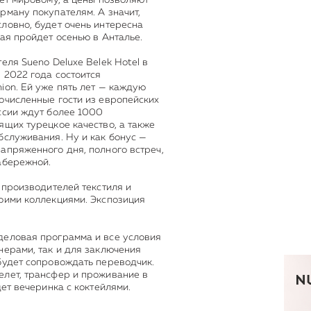
рману покупателям. А значит,
ловно, будет очень интересна
рая пройдет осенью в Анталье.
еля Sueno Deluxe Belek Hotel в
 2022 года состоится
ion. Ей уже пять лет — каждую
очисленные гости из европейских
ссии ждут более 1000
ящих турецкое качество, а также
бслуживания. Ну и как бонус —
апряженного дня, полного встреч,
абережной.
 производителей текстиля и
оими коллекциями. Экспозиция
деловая программа и все условия
нерами, так и для заключения
будет сопровождать переводчик.
елет, трансфер и проживание в
дет вечеринка с коктейлями.