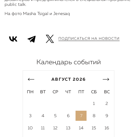
public talk.
На фото Masha Tsigal и Jenesaq
ПОДПИСАТЬСЯ НА НОВОСТИ
Календарь событий
АВГУСТ
2026
ПН
ВТ
СР
ЧТ
ПТ
СБ
ВС
1
2
3
4
5
6
7
8
9
10
11
12
13
14
15
16