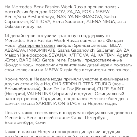
На Mercedes-Benz Fashion Week Russia прошли показы
российских брендов ROGOV, ZA_ZA, FOS x MBFW
Berlin,Yana Besfamilnaya, NASTYA NEKRASOVA, Sasha
Gapanovich, K/TITOVA, Elena Souproun, ALENA NEGA, Julia
Dalakian и других.
14 дизайнеров получили грантовую поддержку от
Mercedes-Benz Fashion Week Russia совместно с Фондом
моды.
Экспертный совет
выбрал бренды Jenesaq, BLCV,
ABZAEVA, INNOMINATE, Sasha Gapanovich, SaiJamin, ZA_ZA,
Maison Kaleidoscope, SEYANA, K/TITOVA, AL KAFTAN, Agatha
Ænter, BARBINO, Gerda Irene. Гранты, предоставленные
Фондом моды, позволили талантливым дизайнерам показать
свои коллекции на MBFW Russia без вступительного взноса.
Кроме того, в Неделе моды приняли участие дизайнеры из
других стран
:
Kyle Ho, CHRISTOPH RITTER STUDIO (все –
Великобритания), Juan De La Paz (Боливия), CUTE-SAINT
(Нигерия), VALENTINS (Израиль) и другие. Официальный
партнер-регион, Сардиния, представил местные бренды в
рамках показа SARDINIA ON STAGE на Неделе моды
.
Показы также состоялись в шоурумах официальных дилеров
Mercedes-Benz по всей стране: Санкт-Петербург,
Екатеринбург, Сочи.
Также в рамках Недели проходили дискуссии ведущих
дизайнеров и предпринимателей в специальной программе