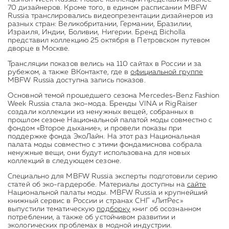
70 дизайнеров. Кроме того, в едином расписании MBFW
Russia транслировались видеопрезентации дизайнеров из
разных стран: Великобритании, Германии, Бразилии,
Израиля, Индии, Боливии, Нигерии. Бренд Bicholla
представил коллекцию 25 октября в Петровском путевом
дворце в Москве.
Трансляции показов велись на 110 сайтах в России и за
рубежом, а также ВКонтакте, где в
официальной группе
MBFW Russia доступна запись показов.
Основной темой прошедшего сезона Mercedes-Benz Fashion
Week Russia стала эко-мода. Бренды VINA и RigRaiser
создали коллекции из ненужных вещей, собранных в
прошлом сезоне Национальной палатой моды совместно с
фондом «Второе дыхание», и провели показы при
поддержке фонда ЭкоЛайн. На этот раз Национальная
палата моды совместно с этими фондамиснова собрала
ненужные вещи, они будут использована для новых
коллекций в следующем сезоне.
Специально для MBFW Russia эксперты подготовили серию
статей об эко-гардеробе. Материалы доступны на
сайте
Национальной палаты моды. MBFW Russia и крупнейший
книжный сервис в России и странах СНГ «ЛитРес»
выпустили тематическую
подборку
книг об осознанном
потреблении, а также об устойчивом развитии и
экологических проблемах в модной индустрии.